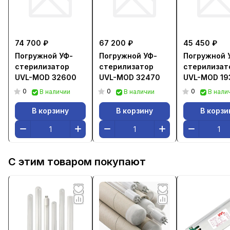
74 700 ₽
67 200 ₽
45 450 ₽
Погружной УФ-
Погружной УФ-
Погружной 
стерилизатор
стерилизатор
стерилизат
UVL-MOD 32600
UVL-MOD 32470
UVL-MOD 19
0
0
0
В наличии
В наличии
В нали
В корзину
В корзину
В корзи
С этим товаром покупают