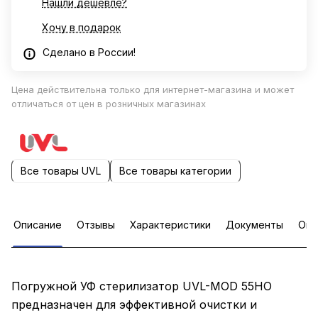
Нашли дешевле?
Хочу в подарок
Сделано в России!
Цена действительна только для интернет-магазина и может
отличаться от цен в розничных магазинах
Все товары UVL
Все товары категории
Описание
Отзывы
Характеристики
Документы
Опл
Погружной УФ стерилизатор UVL-MOD 55НО
предназначен для эффективной очистки и