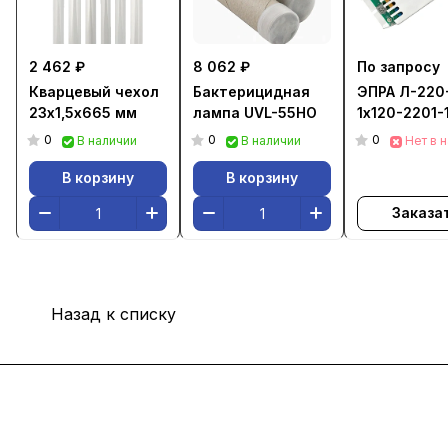
2 462 ₽
8 062 ₽
По запросу
Кварцевый чехол
Бактерицидная
ЭПРА Л-220
23х1,5х665 мм
лампа UVL-55HO
1х120-2201-
0
0
0
В наличии
В наличии
Нет в 
В корзину
В корзину
Заказа
Назад к списку
Интернет-магазин