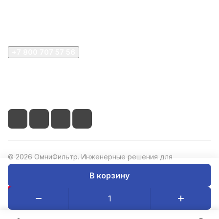
Покупателю
Компания
+7 800 707 57 56
zakaz@omnifilter.ru
г. Москва, ул. Пресненская набережная, 10с2
© 2026 ОмниФильтр. Инженерные решения для
водоподготовки. ИНН: 5047273073, ОГРН: 1235000020760.
В корзину
Конфиденциальность
Оферта