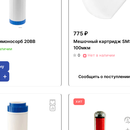
775 ₽
ммоносорб 20ВВ
Мешочный картридж SMS
100мкм
аличии
0
Нет в наличии
ну
Сообщить о поступлении
ХИТ