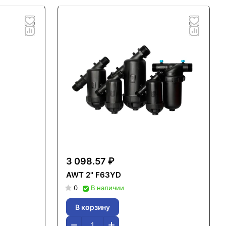
3 098.57 ₽
AWT 2" F63YD
0
В наличии
В корзину