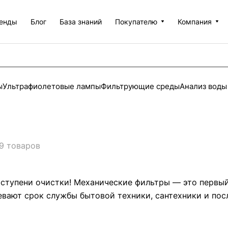
енды
Блог
База знаний
Покупателю
Компания
ы
Ультрафиолетовые лампы
Фильтрующие среды
Анализ воды
9 товаров
ступени очистки! Механические фильтры — это первый 
евают срок службы бытовой техники, сантехники и пос