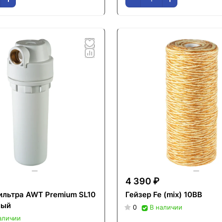
4 390 ₽
ильтра AWT Premium SL10
Гейзер Fe (mix) 10ВВ
лый
0
В наличии
аличии