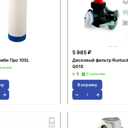
5 985 ₽
омби Про 10SL
Дисковый фильтр Runluck
Q01S
аличии
5
В наличии
ну
В корзину