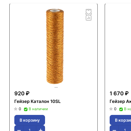
920 ₽
1 670 ₽
Гейзер Каталон 10SL
Гейзер А
0
В наличии
0
В н
В корзину
В корзи