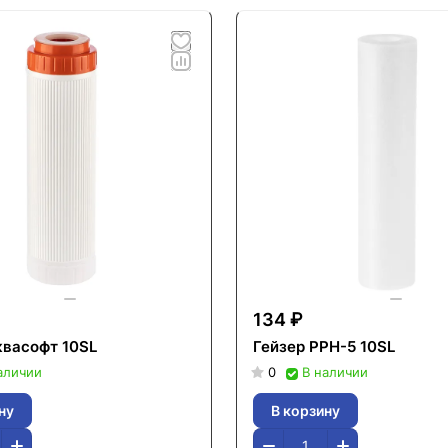
134 ₽
квасофт 10SL
Гейзер PPH-5 10SL
аличии
0
В наличии
ну
В корзину