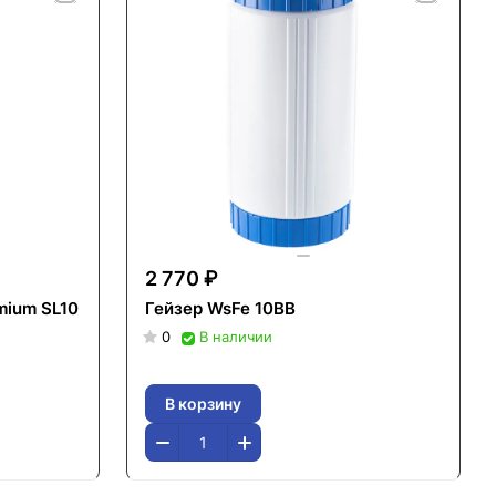
2 770 ₽
mium SL10
Гейзер WsFe 10ВВ
0
В наличии
В корзину