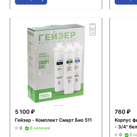
5 100 ₽
760 ₽
Гейзер - Комплект Смарт Био 511
Корпус ф
- 3/4" бе
0
В наличии
0
В н