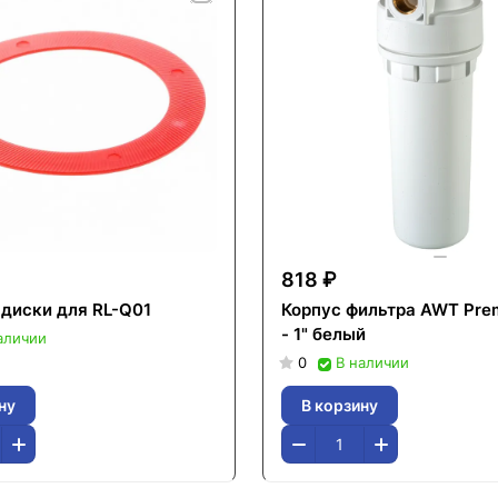
818 ₽
диски для RL-Q01
Корпус фильтра AWT Pre
- 1" белый
аличии
0
В наличии
ну
В корзину