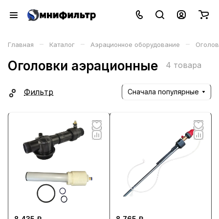
–
–
–
Главная
Каталог
Аэрационное оборудование
Оголов
Оголовки аэрационные
4 товара
Фильтр
Сначала популярные
8 435 ₽
8 765 ₽