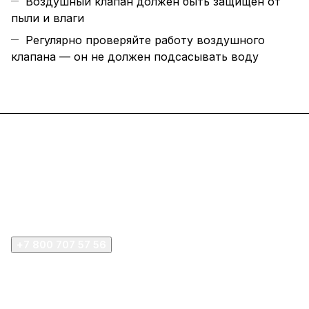
Воздушный клапан должен быть защищен от
пыли и влаги
Регулярно проверяйте работу воздушного
клапана — он не должен подсасывать воду
Интернет-магазин
Покупателю
Компания
+7 800 707 57 56
zakaz@omnifilter.ru
г. Москва, ул. Пресненская набережная, 10с2