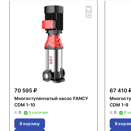
70 595 ₽
67 410 
Многоступенчатый насос FANCY
Многосту
CDM 1-10
CDM 1-9
0
В наличии
0
В н
В корзину
В корзи