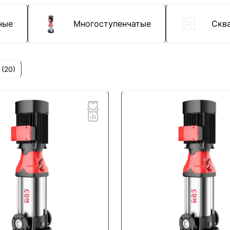
ные
Многоступенчатые
Скв
 (
20
)