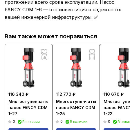
протяжении всего срока эксплуатации. Насос
FANCY CDM 1-6 — это инвестиция в надёжность
вашей инженерной инфраструктуры. ✅
Вам также может понравиться
116 340 ₽
112 770 ₽
110 670 ₽
Многоступенчатый
Многоступенчатый
Многоступ
насос FANCY CDM
насос FANCY CDM
насос FANC
1-27
1-25
1-23
0
0
0
В наличии
В наличии
В нали