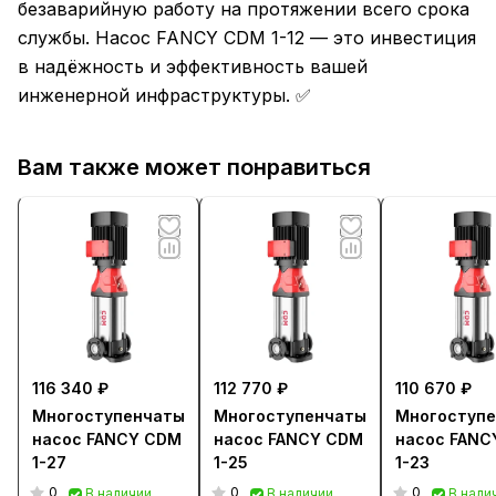
безаварийную работу на протяжении всего срока
службы. Насос FANCY CDM 1-12 — это инвестиция
в надёжность и эффективность вашей
инженерной инфраструктуры. ✅
Вам также может понравиться
116 340 ₽
112 770 ₽
110 670 ₽
Многоступенчатый
Многоступенчатый
Многоступ
насос FANCY CDM
насос FANCY CDM
насос FANC
1-27
1-25
1-23
0
0
0
В наличии
В наличии
В нали