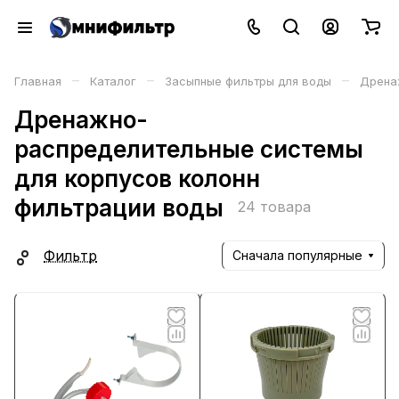
–
–
–
Главная
Каталог
Засыпные фильтры для воды
Дрена
Дренажно-
распределительные системы
для корпусов колонн
фильтрации воды
24 товара
Фильтр
Сначала популярные