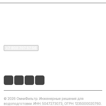
Интернет-магазин
Покупателю
Компания
+7 800 707 57 56
zakaz@omnifilter.ru
г. Москва, ул. Пресненская набережная, 10с2
© 2026 ОмниФильтр. Инженерные решения для
водоподготовки. ИНН: 5047273073, ОГРН: 1235000020760.