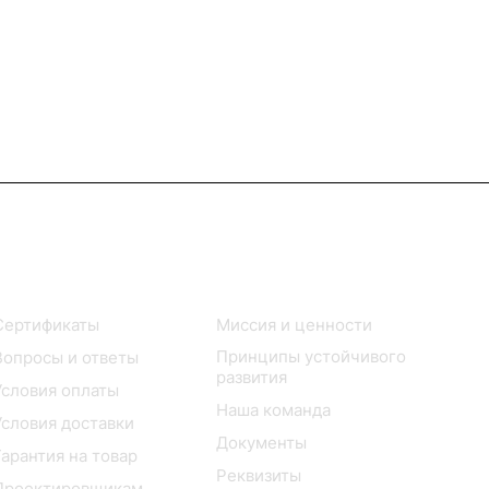
Покупателю
Компания
Сертификаты
Миссия и ценности
Принципы устойчивого
Вопросы и ответы
развития
Условия оплаты
Наша команда
Условия доставки
Документы
Гарантия на товар
Реквизиты
Проектировщикам