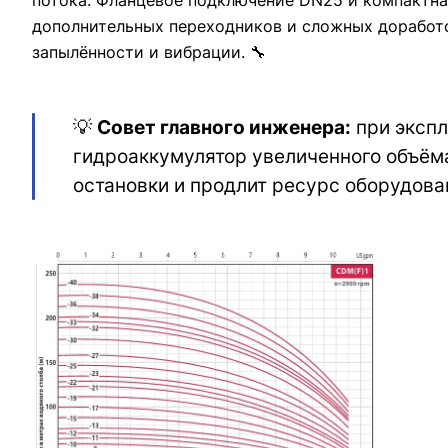
потока. Фланцевое подключение DN25 и компактн
дополнительных переходников и сложных доработо
запылённости и вибрации. 🔧
💡
Совет главного инженера:
при экспл
гидроаккумулятор увеличенного объёма
остановки и продлит ресурс оборудова