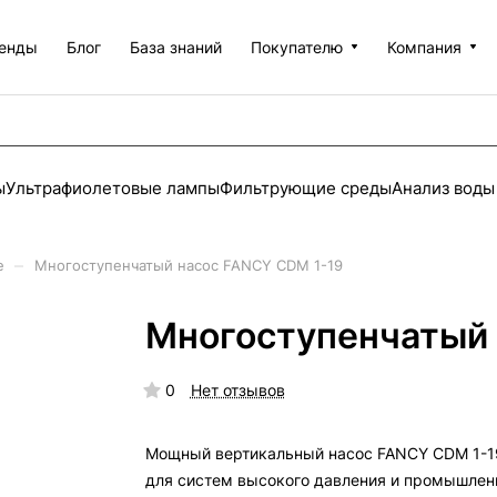
енды
Блог
База знаний
Покупателю
Компания
ы
Ультрафиолетовые лампы
Фильтрующие среды
Анализ воды
–
е
Многоступенчатый насос FANCY CDM 1-19
Многоступенчатый 
0
Нет отзывов
Мощный вертикальный насос FANCY CDM 1-1
для систем высокого давления и промышлен