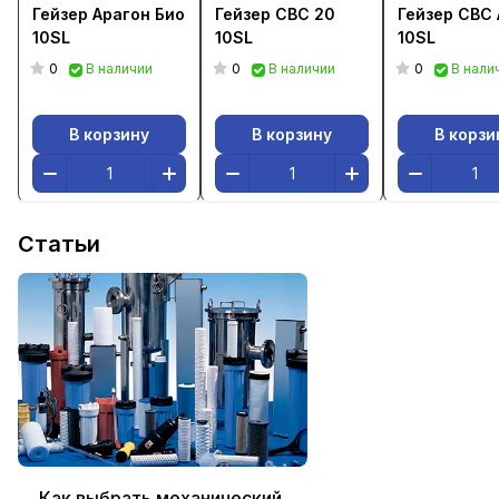
Гейзер Арагон Био
Гейзер CBC 20
Гейзер CBC 
10SL
10SL
10SL
0
0
0
В наличии
В наличии
В нали
В корзину
В корзину
В корзи
Статьи
Как выбрать механический