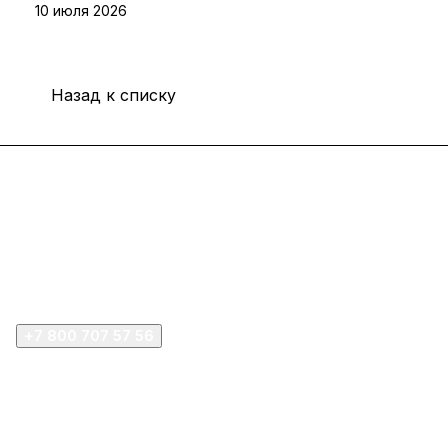
10 июля 2026
Назад к списку
Интернет-магазин
Покупателю
Компания
+7 800 707 57 56
zakaz@omnifilter.ru
г. Москва, ул. Пресненская набережная, 10с2