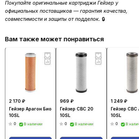
Покупайте оригинальные картриджи Гейзер у
официальных поставщиков — гарантия качества,
совместимости и защиты от подделок.
🔒
Вам также может понравиться
2 170 ₽
969 ₽
1 249 ₽
Гейзер Арагон Био
Гейзер CBC 20
Гейзер CBC 
10SL
10SL
10SL
0
0
0
В наличии
В наличии
В нали