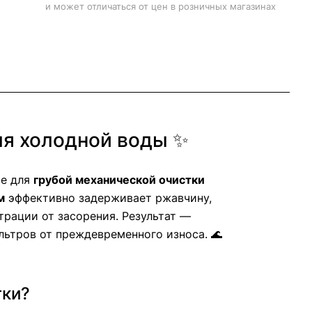
и может отличаться от цен в розничных магазинах
ля холодной воды ✨
ое для
грубой механической очистки
м
эффективно задерживает ржавчину,
трации от засорения. Результат —
ьтров от преждевременного износа. 🌊
тки?