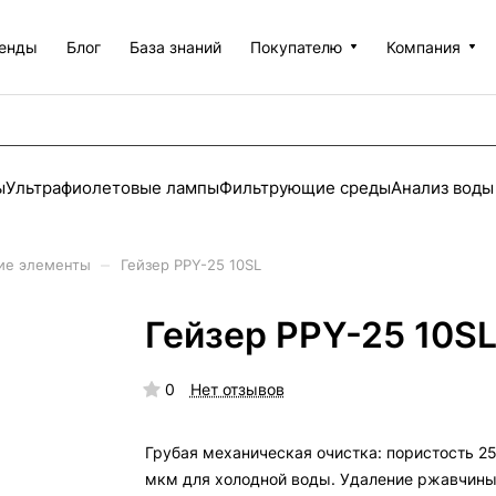
енды
Блог
База знаний
Покупателю
Компания
ы
Ультрафиолетовые лампы
Фильтрующие среды
Анализ воды
–
ие элементы
Гейзер PPY-25 10SL
Гейзер PPY-25 10S
0
Нет отзывов
Грубая механическая очистка: пористость 2
мкм для холодной воды. Удаление ржавчины