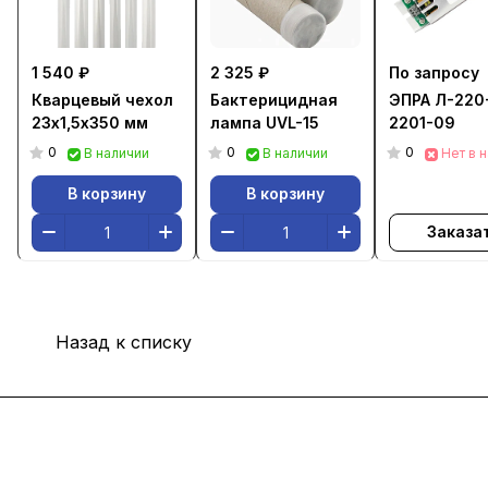
1 540 ₽
2 325 ₽
По запросу
Кварцевый чехол
Бактерицидная
ЭПРА Л-220
23х1,5х350 мм
лампа UVL-15
2201-09
0
0
0
В наличии
В наличии
Нет в 
В корзину
В корзину
Заказа
Назад к списку
Интернет-магазин