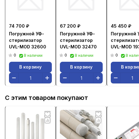
74 700 ₽
67 200 ₽
45 450 ₽
Погружной УФ-
Погружной УФ-
Погружной 
стерилизатор
стерилизатор
стерилизат
UVL-MOD 32600
UVL-MOD 32470
UVL-MOD 19
0
0
0
В наличии
В наличии
В нали
В корзину
В корзину
В корзи
С этим товаром покупают