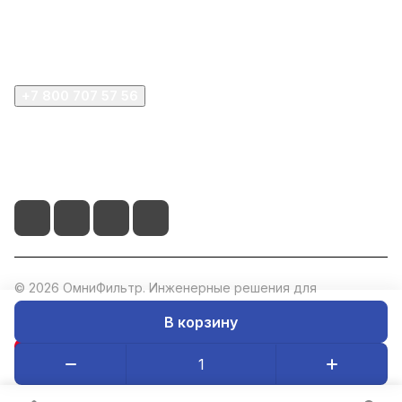
Покупателю
Компания
+7 800 707 57 56
zakaz@omnifilter.ru
г. Москва, ул. Пресненская набережная, 10с2
© 2026 ОмниФильтр. Инженерные решения для
водоподготовки. ИНН: 5047273073, ОГРН: 1235000020760.
В корзину
Конфиденциальность
Оферта