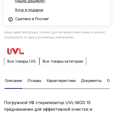
Нашли дешевле?
Хочу в подарок
Сделано в России!
Цена действительна только для интернет-магазина и может
отличаться от цен в розничных магазинах
Все товары UVL
Все товары категории
Описание
Отзывы
Характеристики
Документы
Опл
Погружной УФ стерилизатор UVL-MOD 15
предназначен для эффективной очистки и