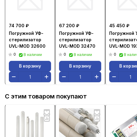
74 700 ₽
67 200 ₽
45 450 ₽
Погружной УФ-
Погружной УФ-
Погружной 
стерилизатор
стерилизатор
стерилизат
UVL-MOD 32600
UVL-MOD 32470
UVL-MOD 19
0
0
0
В наличии
В наличии
В нали
В корзину
В корзину
В корзи
С этим товаром покупают