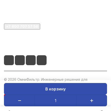
Покупателю
Компания
+7 800 707 57 56
zakaz@omnifilter.ru
г. Москва, ул. Пресненская набережная, 10с2
© 2026 ОмниФильтр. Инженерные решения для
водоподготовки. ИНН: 5047273073, ОГРН: 1235000020760.
В корзину
Конфиденциальность
Оферта