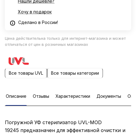
Нашли дешевле?
Хочу в подарок
Сделано в России!
Цена действительна только для интернет-магазина и может
отличаться от цен в розничных магазинах
Все товары UVL
Все товары категории
Описание
Отзывы
Характеристики
Документы
Опл
Погружной УФ стерилизатор UVL-MOD
19245 предназначен для эффективной очистки и