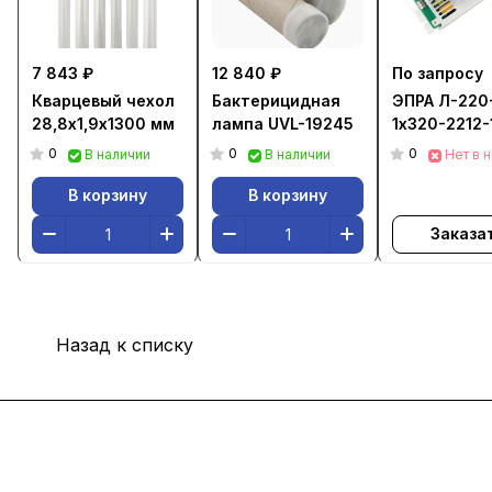
7 843 ₽
12 840 ₽
По запросу
Кварцевый чехол
Бактерицидная
ЭПРА Л-220
28,8х1,9х1300 мм
лампа UVL-19245
1х320-2212-
0
0
0
В наличии
В наличии
Нет в 
В корзину
В корзину
Заказа
Назад к списку
Интернет-магазин