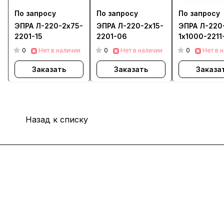
По запросу
По запросу
По запросу
ЭПРА Л-220-2х75-
ЭПРА Л-220-2х15-
ЭПРА Л-220
2201-15
2201-06
1х1000-2211
0
0
0
Нет в наличии
Нет в наличии
Нет в 
Заказать
Заказать
Заказа
Назад к списку
Интернет-магазин
Покупателю
Компания