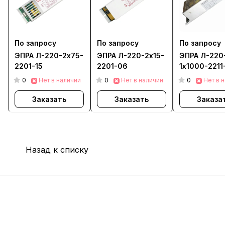
По запросу
По запросу
По запросу
ЭПРА Л-220-2х75-
ЭПРА Л-220-2х15-
ЭПРА Л-220
2201-15
2201-06
1х1000-2211
0
0
0
Нет в наличии
Нет в наличии
Нет в 
Заказать
Заказать
Заказа
Назад к списку
Интернет-магазин
Покупателю