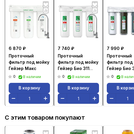
6 870 ₽
7 740 ₽
7 990 ₽
Проточный
Проточный
Проточный
фильтр под мойку
фильтр под мойку
фильтр под
Гейзер Макс
Гейзер Био 311
Гейзер Био 
(для мягкой воды)
(для мягкой
0
0
0
В наличии
В наличии
В нали
В корзину
В корзину
В корзи
С этим товаром покупают