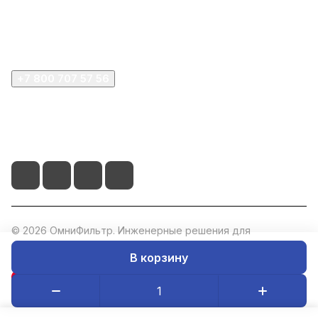
Покупателю
Компания
+7 800 707 57 56
zakaz@omnifilter.ru
г. Москва, ул. Пресненская набережная, 10с2
© 2026 ОмниФильтр. Инженерные решения для
водоподготовки. ИНН: 5047273073, ОГРН: 1235000020760.
В корзину
Конфиденциальность
Оферта