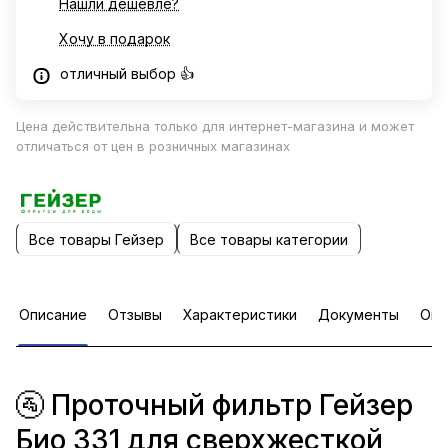
Нашли дешевле?
Хочу в подарок
отличный выбор 👍
Цена действительна только для интернет-магазина и может
отличаться от цен в розничных магазинах
Все товары Гейзер
Все товары категории
Описание
Отзывы
Характеристики
Документы
Опл
🚰 Проточный фильтр Гейзер
Био 331 для сверхжесткой