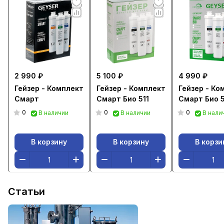
2 990 ₽
5 100 ₽
4 990 ₽
Гейзер - Комплект
Гейзер - Комплект
Гейзер - Ко
Смарт
Смарт Био 511
Смарт Био 
0
0
0
В наличии
В наличии
В нали
В корзину
В корзину
В корзи
Статьи