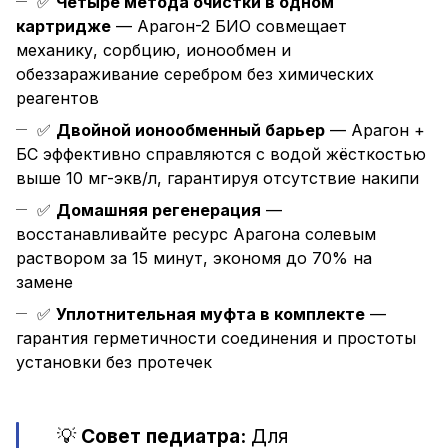
✅
Четыре метода очистки в одном
картридже
— Арагон-2 БИО совмещает
механику, сорбцию, ионообмен и
обеззараживание серебром без химических
реагентов
✅
Двойной ионообменный барьер
— Арагон +
БС эффективно справляются с водой жёсткостью
выше 10 мг-экв/л, гарантируя отсутствие накипи
✅
Домашняя регенерация
—
восстанавливайте ресурс Арагона солевым
раствором за 15 минут, экономя до 70% на
замене
✅
Уплотнительная муфта в комплекте
—
гарантия герметичности соединения и простоты
установки без протечек
💡
Совет педиатра:
Для