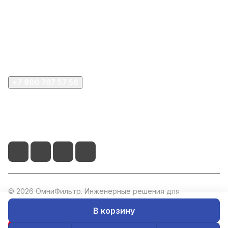
Интернет-магазин
Покупателю
Компания
+7 800 707 57 56
zakaz@omnifilter.ru
г. Москва, ул. Пресненская набережная, 10с2
© 2026 ОмниФильтр. Инженерные решения для
водоподготовки. ИНН: 5047273073, ОГРН: 1235000020760.
В корзину
Конфиденциальность
Оферта