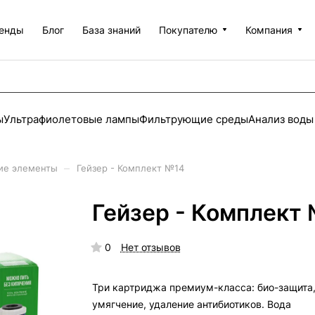
енды
Блог
База знаний
Покупателю
Компания
ы
Ультрафиолетовые лампы
Фильтрующие среды
Анализ воды
–
ие элементы
Гейзер - Комплект №14
Гейзер - Комплект
0
Нет отзывов
Три картриджа премиум-класса: био-защита
умягчение, удаление антибиотиков. Вода