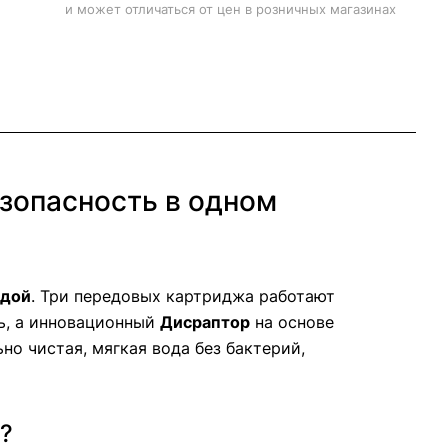
и может отличаться от цен в розничных магазинах
зопасность в одном
одой
. Три передовых картриджа работают
ь, а инновационный
Дисраптор
на основе
о чистая, мягкая вода без бактерий,
?