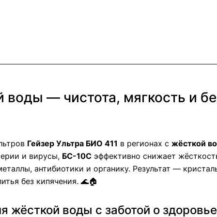
 воды — чистота, мягкость и бе
ильтров
Гейзер Ультра БИО 411
в регионах с
жёсткой в
терии и вирусы,
БС-10С
эффективно снижает жёсткост
аллы, антибиотики и органику. Результат — кристальн
итья без кипячения. 🌊🏠
 жёсткой воды с заботой о здоровье