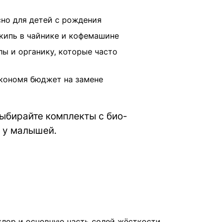
но для детей с рождения
кипь в чайнике и кофемашине
ы и органику, которые часто
кономя бюджет на замене
выбирайте комплекты с био-
в у малышей.
хлор и основную часть солей жёсткости