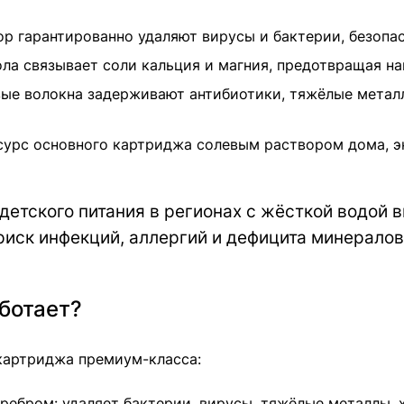
р гарантированно удаляют вирусы и бактерии, безопас
а связывает соли кальция и магния, предотвращая на
е волокна задерживают антибиотики, тяжёлые металл
урс основного картриджа солевым раствором дома, э
детского питания в регионах с жёсткой водой 
риск инфекций, аллергий и дефицита минерало
аботает?
картриджа премиум-класса:
ребром: удаляет бактерии, вирусы, тяжёлые металлы, 