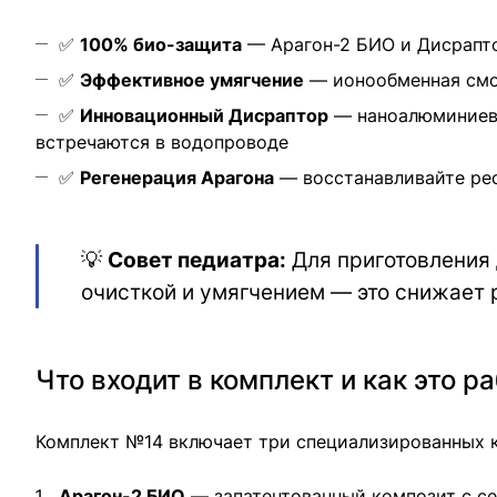
✅
100% био-защита
— Арагон-2 БИО и Дисрапто
✅
Эффективное умягчение
— ионообменная смол
✅
Инновационный Дисраптор
— наноалюминиевы
встречаются в водопроводе
✅
Регенерация Арагона
— восстанавливайте рес
💡
Совет педиатра:
Для приготовления 
очисткой и умягчением — это снижает 
Что входит в комплект и как это р
Комплект №14 включает три специализированных 
Арагон-2 БИО
— запатентованный композит с се