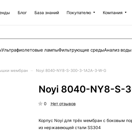
енды
Блог
База знаний
Покупателю
Компания
ы
Ультрафиолетовые лампы
Фильтрующие среды
Анализ воды
–
рышки мембран
Noyi 8040-NY8-S-300-3-1A2A-3-W-G
Noyi 8040-NY8-S-
0
Нет отзывов
Корпус Noyi для трёх мембран с боковым по
из нержавеющей стали SS304