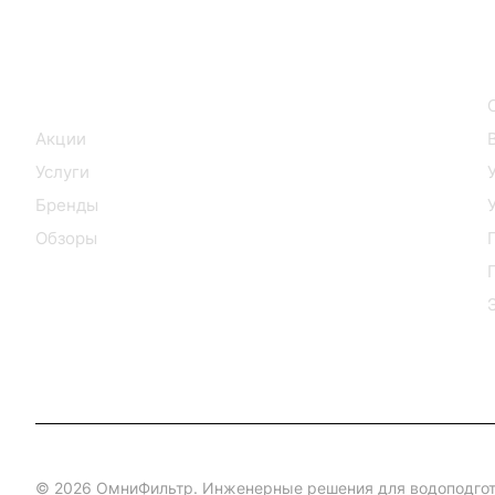
Интернет-магазин
Каталог
Акции
Услуги
Бренды
Обзоры
© 2026 ОмниФильтр. Инженерные решения для водоподгот