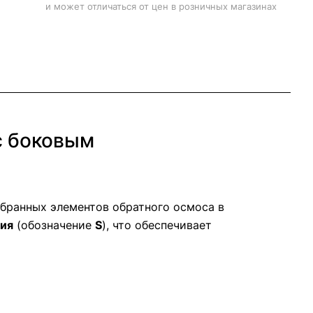
и может отличаться от цен в розничных магазинах
с боковым
бранных элементов обратного осмоса в
ния
(обозначение
S
), что обеспечивает