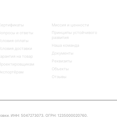
Покупателю
Компания
Сертификаты
Миссия и ценности
Принципы устойчивого
Вопросы и ответы
развития
Условия оплаты
Наша команда
Условия доставки
Документы
Гарантия на товар
Реквизиты
Проектировщикам
Объекты
Экспортёрам
Отзывы
овки. ИНН: 5047273073, ОГРН: 1235000020760.