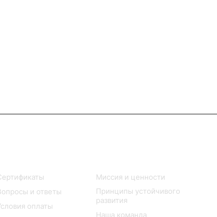
Покупателю
Компания
Сертификаты
Миссия и ценности
Принципы устойчивого
Вопросы и ответы
развития
Условия оплаты
Наша команда