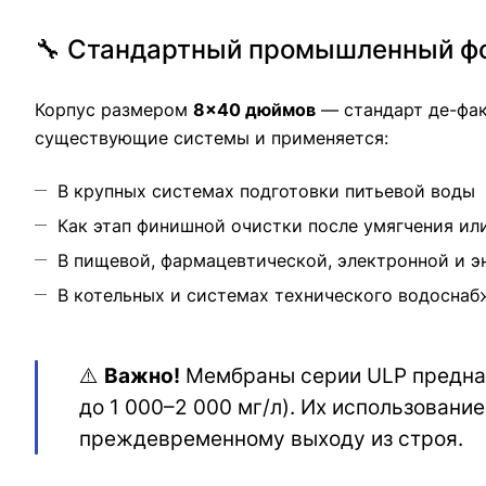
🔧 Стандартный промышленный ф
Корпус размером
8×40 дюймов
— стандарт де-фак
существующие системы и применяется:
В крупных системах подготовки питьевой воды
Как этап финишной очистки после умягчения ил
В пищевой, фармацевтической, электронной и 
В котельных и системах технического водоснаб
⚠️
Важно!
Мембраны серии ULP предн
до 1 000–2 000 мг/л). Их использован
преждевременному выходу из строя.