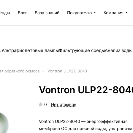
енды
Блог
База знаний
Покупателю
Компания
ы
Ультрафиолетовые лампы
Фильтрующие среды
Анализ воды
–
я обратного осмоса
Vontron ULP22-8040
Vontron ULP22-804
0
Нет отзывов
Vontron ULP22-8040 — энергоэффективная
мембрана ОС для пресной воды, ультранизк