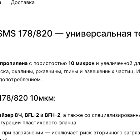
а
Доставка
MS 178/820 — универсальная то
пропилена
с пористостью
10 микрон
и увеличенной д
ска, окалины, ржавчины, глины и взвешенных частиц. 
допотреблением.
78/820 10мкм:
ейзер 8Ч
,
BFL-2 и BFH-2
, а также со специализирован
игурации пластикового фланца
а при загрязнении — исключает риск вторичного загря