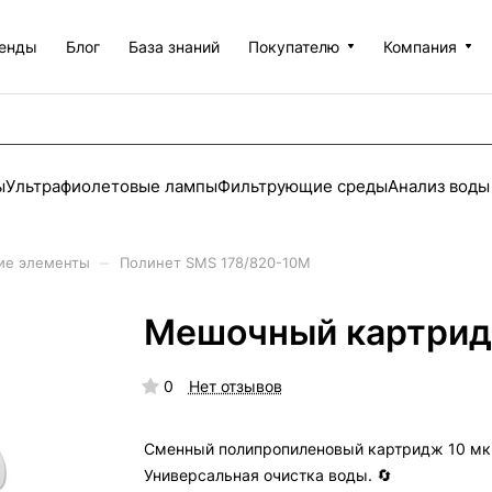
енды
Блог
База знаний
Покупателю
Компания
ы
Ультрафиолетовые лампы
Фильтрующие среды
Анализ воды
–
ие элементы
Полинет SMS 178/820-10М
Мешочный картрид
0
Нет отзывов
Сменный полипропиленовый картридж 10 мк
Универсальная очистка воды. 🔄