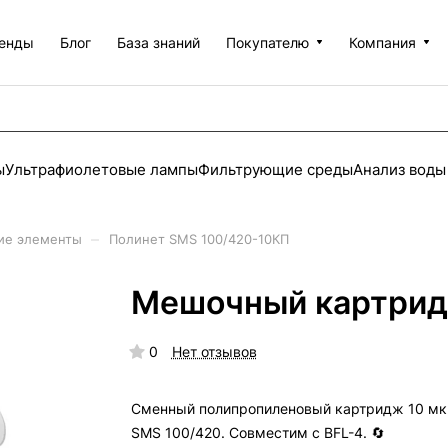
енды
Блог
База знаний
Покупателю
Компания
ы
Ультрафиолетовые лампы
Фильтрующие среды
Анализ воды
–
ие элементы
Полинет SMS 100/420-10КП
Мешочный картри
0
Нет отзывов
Сменный полипропиленовый картридж 10 м
SMS 100/420. Совместим с BFL-4. 🔄