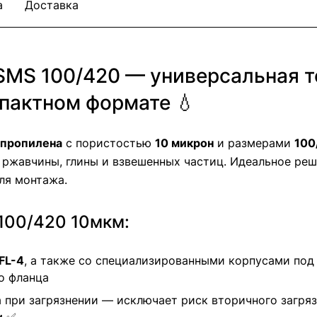
а
Доставка
MS 100/420 — универсальная то
пактном формате 💧
пропилена
с пористостью
10 микрон
и размерами
100
, ржавчины, глины и взвешенных частиц. Идеальное ре
ля монтажа.
100/420 10мкм:
FL-4
, а также со специализированными корпусами под
о фланца
а при загрязнении — исключает риск вторичного загря