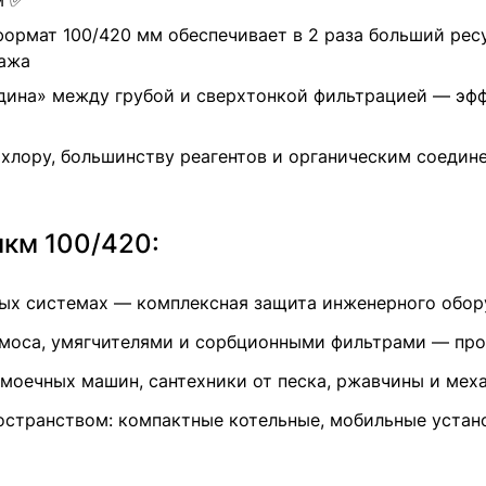
м ✅
 формат 100/420 мм обеспечивает в 2 раза больший ре
тажа
едина» между грубой и сверхтонкой фильтрацией — эф
к хлору, большинству реагентов и органическим соеди
мкм 100/420:
ых системах — комплексная защита инженерного обору
моса, умягчителями и сорбционными фильтрами — прод
омоечных машин, сантехники от песка, ржавчины и мех
остранством: компактные котельные, мобильные устан