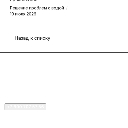
/
Решение проблем с водой
10 июля 2026
Назад к списку
Интернет-магазин
Покупателю
Компания
+7 800 707 57 56
zakaz@omnifilter.ru