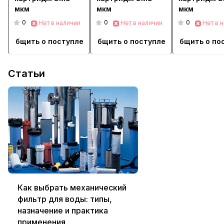
мкм
мкм
мкм
0
0
0
Нет в наличии
Нет в наличии
Нет в 
Сообщить о поступлении
Сообщить о поступлении
Сообщить о по
Статьи
Как выбрать механический
фильтр для воды: типы,
назначение и практика
применения