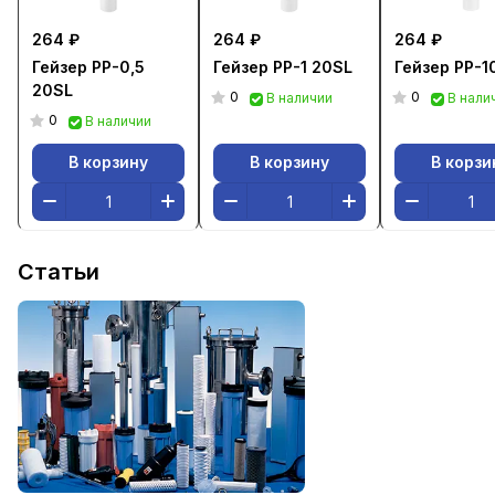
264 ₽
264 ₽
264 ₽
Гейзер PP-0,5
Гейзер PP-1 20SL
Гейзер PP-1
20SL
0
0
В наличии
В нали
0
В наличии
В корзину
В корзину
В корзи
Статьи