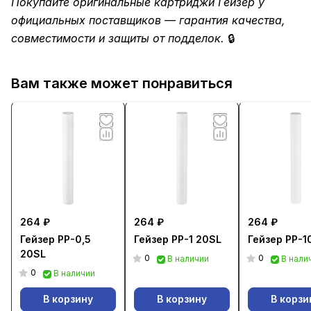
Покупайте оригинальные картриджи Гейзер у
официальных поставщиков — гарантия качества,
совместимости и защиты от подделок.
🔒
Вам также может понравиться
264 ₽
264 ₽
264 ₽
Гейзер PP-0,5
Гейзер PP-1 20SL
Гейзер PP-1
20SL
0
0
В наличии
В нали
0
В наличии
В корзину
В корзину
В корзи