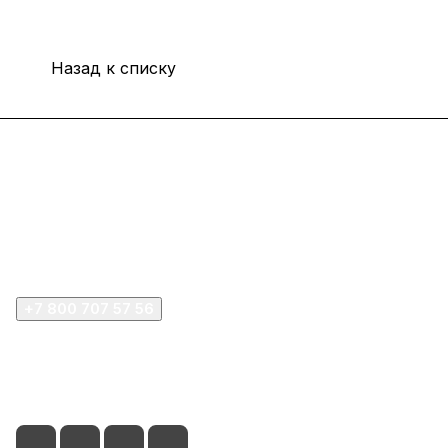
Назад к списку
Интернет-магазин
Покупателю
Компания
+7 800 707 57 56
zakaz@omnifilter.ru
г. Москва, ул. Пресненская набережная, 10с2