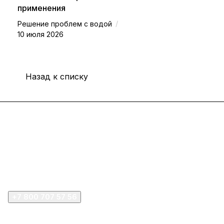
применения
/
Решение проблем с водой
10 июля 2026
Назад к списку
Интернет-магазин
Покупателю
Компания
+7 800 707 57 56
zakaz@omnifilter.ru