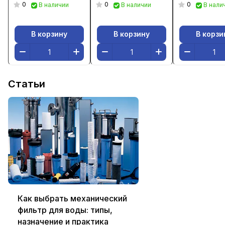
0
0
0
В наличии
В наличии
В нали
В корзину
В корзину
В корзи
Статьи
Как выбрать механический
фильтр для воды: типы,
назначение и практика