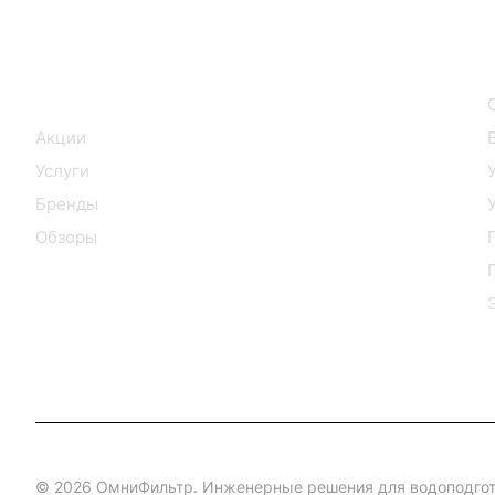
Интернет-магазин
Каталог
Акции
Услуги
Бренды
Обзоры
© 2026 ОмниФильтр. Инженерные решения для водоподгот