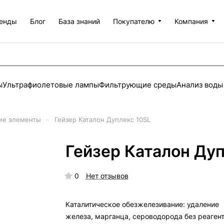
енды
Блог
База знаний
Покупателю
Компания
ы
Ультрафиолетовые лампы
Фильтрующие среды
Анализ воды
–
ие элементы
Гейзер Каталон Дуплекс 10SL
Гейзер Каталон Дуп
0
Нет отзывов
Каталитическое обезжелезивание: удаление
железа, марганца, сероводорода без реагент