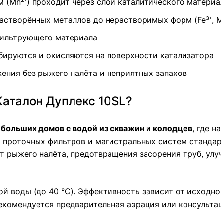
м (Mn²⁺) проходит через слой каталитического материа
астворённых металлов до нерастворимых форм (Fe³⁺, M
фильтрующего материала
бируются и окисляются на поверхности катализатора
ения без рыжего налёта и неприятных запахов
Каталон Дуплекс 10SL?
ебольших домов с водой из скважин и колодцев
, где 
я проточных фильтров и магистральных систем станда
т рыжего налёта, предотвращения засорения труб, улуч
й воды (до 40 °C). Эффективность зависит от исходно
екомендуется предварительная аэрация или консульта