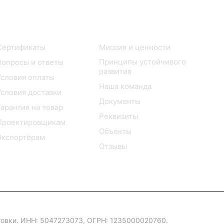
Покупателю
Компания
Сертификаты
Миссия и ценности
Принципы устойчивого
Вопросы и ответы
развития
Условия оплаты
Наша команда
Условия доставки
Документы
Гарантия на товар
Реквизиты
Проектировщикам
Объекты
Экспортёрам
Отзывы
овки. ИНН: 5047273073, ОГРН: 1235000020760.