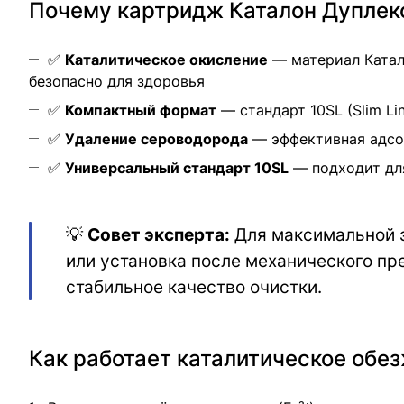
Почему картридж Каталон Дуплекс
✅
Каталитическое окисление
— материал Катал
безопасно для здоровья
✅
Компактный формат
— стандарт 10SL (Slim L
✅
Удаление сероводорода
— эффективная адсор
✅
Универсальный стандарт 10SL
— подходит дл
💡
Совет эксперта:
Для максимальной э
или установка после механического пр
стабильное качество очистки.
Как работает каталитическое обе