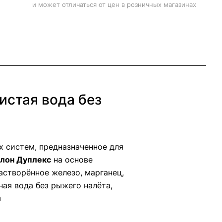
и может отличаться от цен в розничных магазинах
истая вода без
 систем, предназначенное для
лон Дуплекс
на основе
створённое железо, марганец,
ная вода без рыжего налёта,
