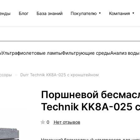
енды
Блог
База знаний
Покупателю
Компания
ы
Ультрафиолетовые лампы
Фильтрующие среды
Анализ воды
–
ссоры
Durr Technik KK8A-025 с кронштейном
Поршневой бесмасл
Technik KK8A-025 
0
Нет отзывов
Немецкий бесмасляный компрессор для чис