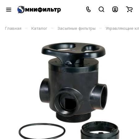
–
–
–
Главная
Каталог
Засыпные фильтры
Управляющие к