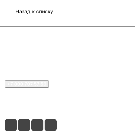
Назад к списку
Интернет-магазин
Покупателю
Компания
+7 800 707 57 56
zakaz@omnifilter.ru
г. Москва, ул. Пресненская набережная, 10с2