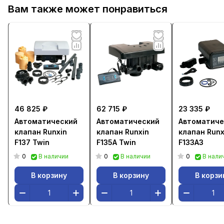
Вам также может понравиться
46 825 ₽
62 715 ₽
23 335 ₽
Автоматический
Автоматический
Автоматиче
клапан Runxin
клапан Runxin
клапан Runx
F137 Twin
F135A Twin
F133A3
0
0
0
В наличии
В наличии
В нали
В корзину
В корзину
В корзи