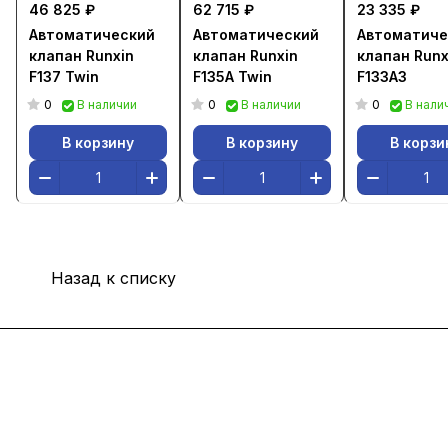
46 825 ₽
62 715 ₽
23 335 ₽
Автоматический
Автоматический
Автоматиче
клапан Runxin
клапан Runxin
клапан Runx
F137 Twin
F135A Twin
F133A3
0
0
0
В наличии
В наличии
В нали
В корзину
В корзину
В корзи
Назад к списку
Интернет-магазин
Покупателю