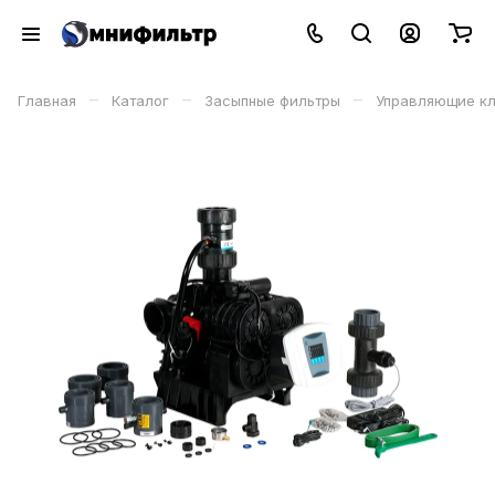
–
–
–
Главная
Каталог
Засыпные фильтры
Управляющие к