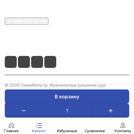
Компания
+7 800 707 57 56
zakaz@omnifilter.ru
г. Москва, ул. Пресненская набережная, 10с2
© 2026 ОмниФильтр. Инженерные решения для
водоподготовки. ИНН: 5047273073, ОГРН: 1235000020760.
В корзину
Конфиденциальность
Оферта
Главная
Каталог
Избранные
Сравнение
Контакты