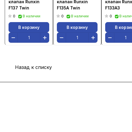
клапан Runxin
клапан Runxin
клапан Runx
F137 Twin
F135A Twin
F133A3
0
0
0
В наличии
В наличии
В нали
В корзину
В корзину
В корзи
Назад к списку
Интернет-магазин
Покупателю
Компания