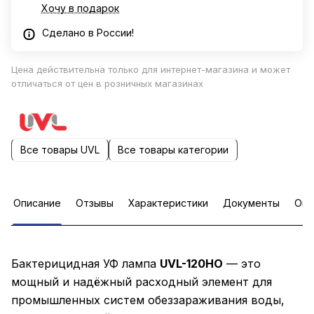
Хочу в подарок
Сделано в России!
Цена действительна только для интернет-магазина и может
отличаться от цен в розничных магазинах
Все товары UVL
Все товары категории
Описание
Отзывы
Характеристики
Документы
Опл
Бактерицидная УФ лампа
UVL-120HO
— это
мощный и надёжный расходный элемент для
промышленных систем обеззараживания воды,