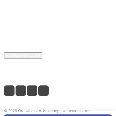
Интернет-магазин
Покупателю
Компания
+7 800 707 57 56
zakaz@omnifilter.ru
г. Москва, ул. Пресненская набережная, 10с2
© 2026 ОмниФильтр. Инженерные решения для