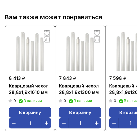
Вам также может понравиться
8 413 ₽
7 843 ₽
7 598 ₽
Кварцевый чехол
Кварцевый чехол
Кварцевый 
28,8х1,9х1610 мм
28,8х1,9х1300 мм
28,8х1,9х12
0
0
0
В наличии
В наличии
В нали
В корзину
В корзину
В корзи