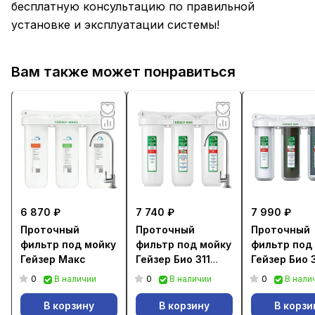
бесплатную консультацию по правильной
установке и эксплуатации системы!
Вам также может понравиться
6 870 ₽
7 740 ₽
7 990 ₽
Проточный
Проточный
Проточный
фильтр под мойку
фильтр под мойку
фильтр под
Гейзер Макс
Гейзер Био 311
Гейзер Био 
(для мягкой воды)
(для мягкой
0
0
0
В наличии
В наличии
В нали
В корзину
В корзину
В корзи