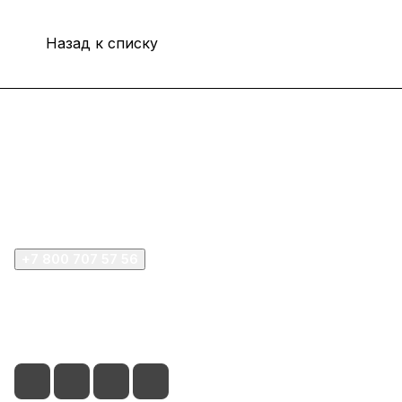
Назад к списку
Интернет-магазин
Покупателю
Компания
+7 800 707 57 56
zakaz@omnifilter.ru
г. Москва, ул. Пресненская набережная, 10с2