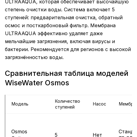
ULTRAAQUA, которая обеспечивает высочайшую
степень очистки воды. Система включает 5
ступеней: предварительная очистка, обратный
осмос и посткарбоновый фильтр. Мембрана
ULTRAAQUA эффективно удаляет даже
мельчайшие загрязнения, включая вирусы и
бактерии. Рекомендуется для регионов с высокой
загрязнённостью воды.
Сравнительная таблица моделей
WiseWater Osmos
Количество
Модель
Насос
Мембра
ступеней
Osmos
Станда
5
Нет