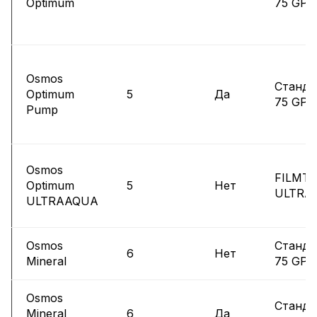
Optimum
75 GPD
Osmos
Станда
Optimum
5
Да
75 GPD
Pump
Osmos
FILMT
Optimum
5
Нет
ULTRA
ULTRAAQUA
Osmos
Станда
6
Нет
Mineral
75 GPD
Osmos
Станда
Mineral
6
Да