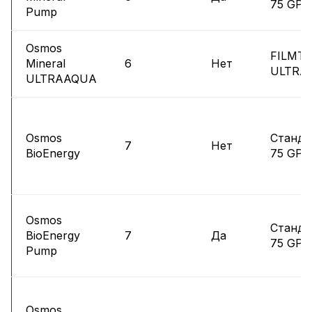
75 GPD
Pump
Osmos
FILMT
Mineral
6
Нет
ULTRA
ULTRAAQUA
Osmos
Станда
7
Нет
BioEnergy
75 GPD
Osmos
Станда
BioEnergy
7
Да
75 GPD
Pump
Osmos