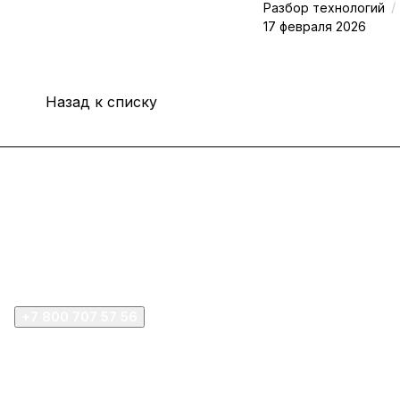
/
Разбор технологий
17 февраля 2026
Назад к списку
Интернет-магазин
Покупателю
Компания
+7 800 707 57 56
zakaz@omnifilter.ru
г. Москва, ул. Пресненская набережная, 10с2