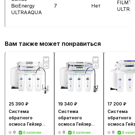
FILMT
BioEnergy
7
Нет
ULTRA
ULTRAAQUA
Вам также может понравиться
25 390 ₽
19 340 ₽
17 200 ₽
Система
Система
Система
обратного
обратного
обратного
осмоса Гейзер
осмоса Гейзер
осмоса Гей
Престиж ПМ
Престиж П
Престиж М
0
0
0
В наличии
В наличии
В нали