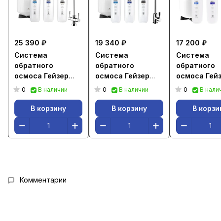
25 390 ₽
19 340 ₽
17 200 ₽
Система
Система
Система
обратного
обратного
обратного
осмоса Гейзер
осмоса Гейзер
осмоса Гей
Престиж ПМ
Престиж П
Престиж М
0
0
0
В наличии
В наличии
В нали
В корзину
В корзину
В корзи
Комментарии