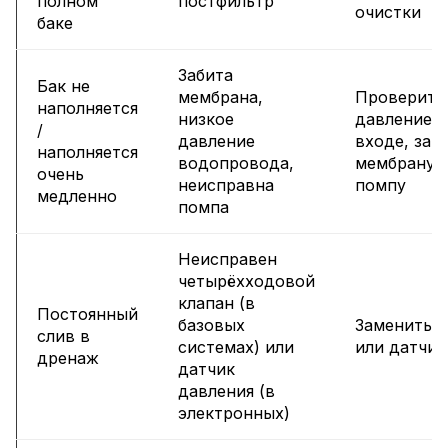
полном
постфильтр
очистки
баке
Забита
Бак не
мембрана,
Проверить
наполняется
низкое
давление н
/
давление
входе, зам
наполняется
водопровода,
мембрану 
очень
неисправна
помпу
медленно
помпа
Неисправен
четырёхходовой
клапан (в
Постоянный
базовых
Заменить к
слив в
системах) или
или датчик
дренаж
датчик
давления (в
электронных)