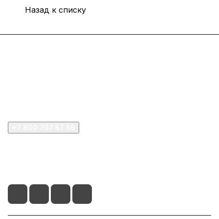
Назад к списку
Интернет-магазин
Покупателю
Компания
+7 800 707 57 56
zakaz@omnifilter.ru
г. Москва, ул. Пресненская набережная, 10с2