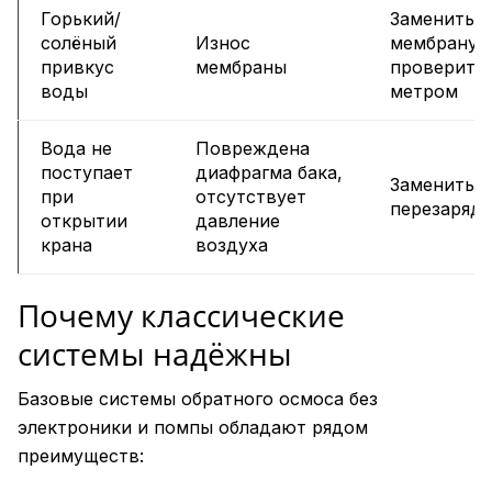
Горький/
Заменить
солёный
Износ
мембрану,
привкус
мембраны
проверить
воды
метром
Вода не
Повреждена
поступает
диафрагма бака,
Заменить и
при
отсутствует
перезаряди
открытии
давление
крана
воздуха
Почему классические
системы надёжны
Базовые системы обратного осмоса без
электроники и помпы обладают рядом
преимуществ: