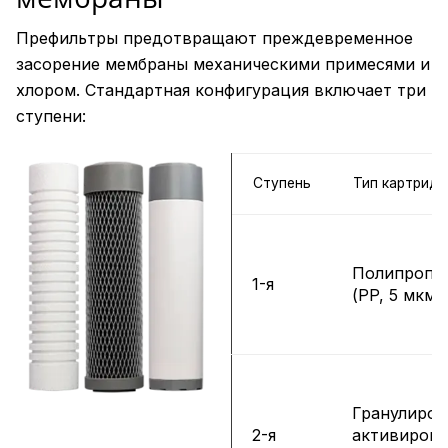
Префильтры предотвращают преждевременное
засорение мембраны механическими примесями и
хлором. Стандартная конфигурация включает три
ступени:
Ступень
Тип картрид
Полипропи
1-я
(PP, 5 мкм)
Гранулиро
2-я
активиров