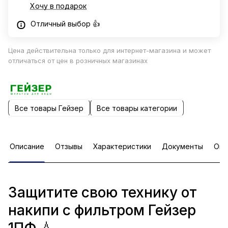
Хочу в подарок
Отличный выбор 👍
Цена действительна только для интернет-магазина и может
отличаться от цен в розничных магазинах
Все товары Гейзер
Все товары категории
Описание
Отзывы
Характеристики
Документы
Опл
Защитите свою технику от
накипи с фильтром Гейзер