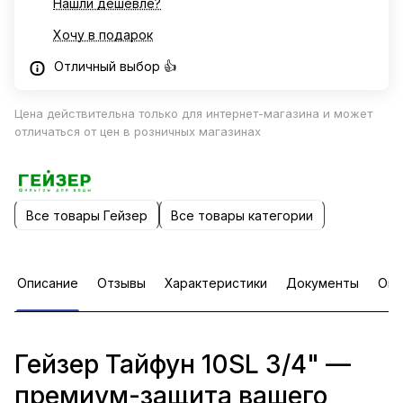
Нашли дешевле?
Хочу в подарок
Отличный выбор 👍
Цена действительна только для интернет-магазина и может
отличаться от цен в розничных магазинах
Все товары Гейзер
Все товары категории
Описание
Отзывы
Характеристики
Документы
Опл
Гейзер Тайфун 10SL 3/4" —
премиум-защита вашего