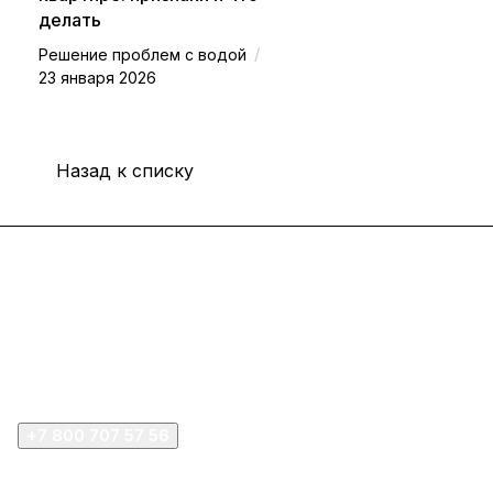
делать
/
Решение проблем с водой
23 января 2026
Назад к списку
Интернет-магазин
Покупателю
Компания
+7 800 707 57 56
zakaz@omnifilter.ru