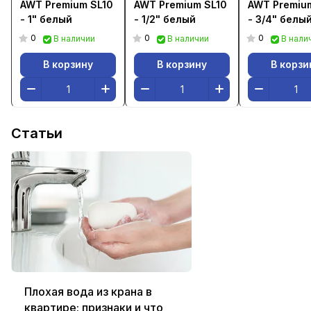
AWT Premium SL10
AWT Premium SL10
AWT Premiu
- 1" белый
- 1/2" белый
- 3/4" белы
0
0
0
В наличии
В наличии
В нали
В корзину
В корзину
В корзи
Статьи
Плохая вода из крана в
квартире: признаки и что