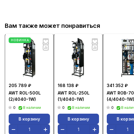
Вам также может понравиться
НОВИНКА
205 789 ₽
168 138 ₽
341 352 ₽
AWT ROL-500L
AWT ROL-250L
AWT ROB-70
(2/4040-1W)
(1/4040-1W)
(4/4040-1W
0
0
0
В наличии
В наличии
В нали
В корзину
В корзину
В корзи