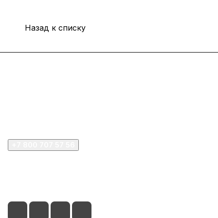
Назад к списку
Интернет-магазин
Покупателю
Компания
+7 800 707 57 56
zakaz@omnifilter.ru
г. Москва, ул. Пресненская набережная, 10с2