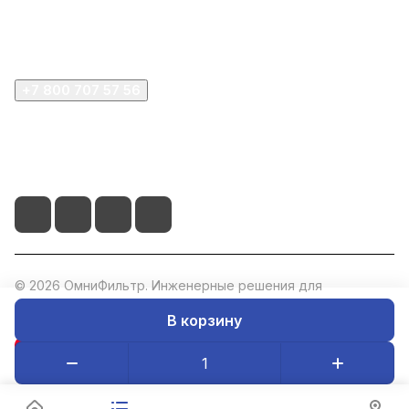
Компания
+7 800 707 57 56
zakaz@omnifilter.ru
г. Москва, ул. Пресненская набережная, 10с2
© 2026 ОмниФильтр. Инженерные решения для
водоподготовки. ИНН: 5047273073, ОГРН: 1235000020760.
В корзину
Конфиденциальность
Оферта