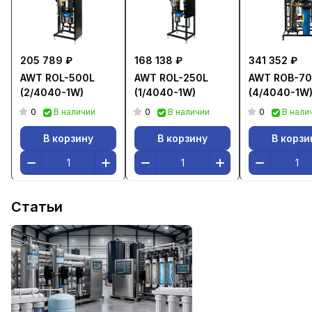
205 789 ₽
168 138 ₽
341 352 ₽
AWT ROL-500L
AWT ROL-250L
AWT ROB-70
(2/4040-1W)
(1/4040-1W)
(4/4040-1W
0
0
0
В наличии
В наличии
В нали
В корзину
В корзину
В корзи
Статьи