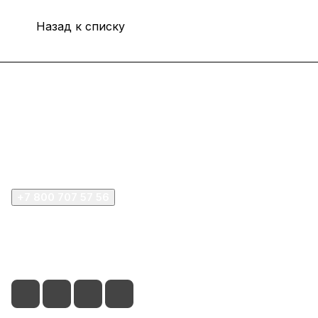
Назад к списку
Интернет-магазин
Покупателю
Компания
+7 800 707 57 56
zakaz@omnifilter.ru
г. Москва, ул. Пресненская набережная, 10с2