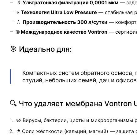
🔬
Ультратонкая фильтрация 0,0001 мкм
— заде
⚡
Технология Ultra Low Pressure
— стабильная ра
💧
Производительность 300 л/сутки
— комфортн
🌐
Международное качество Vontron
— сертифика
🎯 Идеально для:
Компактных систем обратного осмоса, 
студий, небольших семей, дач и офисо
🔍 Что удаляет мембрана Vontron 
🦠 Вирусы, бактерии, цисты и микроорганизмы 
⚗️ Соли жёсткости (кальций, магний) — защита 