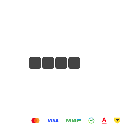
Контакты
+7 800 707 57 56
zakaz@omnifilter.ru
г. Москва, ул. Пресненская набережная,
10с2