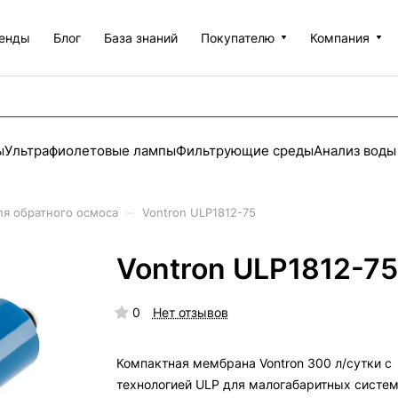
енды
Блог
База знаний
Покупателю
Компания
ы
Ультрафиолетовые лампы
Фильтрующие среды
Анализ воды
–
я обратного осмоса
Vontron ULP1812-75
Vontron ULP1812-75
0
Нет отзывов
Компактная мембрана Vontron 300 л/сутки с
технологией ULP для малогабаритных систе