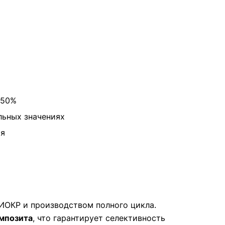
-50%
льных значениях
оя
ИОКР и производством полного цикла.
омпозита
, что гарантирует селективность