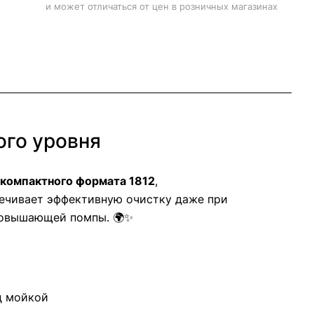
и может отличаться от цен в розничных магазинах
ого уровня
компактного формата 1812
,
ечивает эффективную очистку даже при
 повышающей помпы. 🌍✨
д мойкой