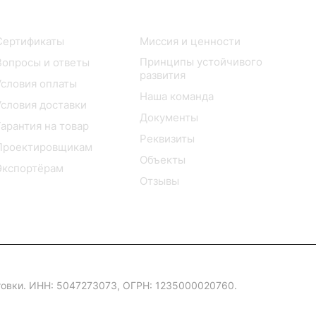
Покупателю
Компания
Сертификаты
Миссия и ценности
Принципы устойчивого
Вопросы и ответы
развития
Условия оплаты
Наша команда
Условия доставки
Документы
Гарантия на товар
Реквизиты
Проектировщикам
Объекты
Экспортёрам
Отзывы
овки. ИНН: 5047273073, ОГРН: 1235000020760.