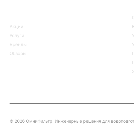
Интернет-магазин
Каталог
Акции
Услуги
Бренды
Обзоры
© 2026 ОмниФильтр. Инженерные решения для водоподгот