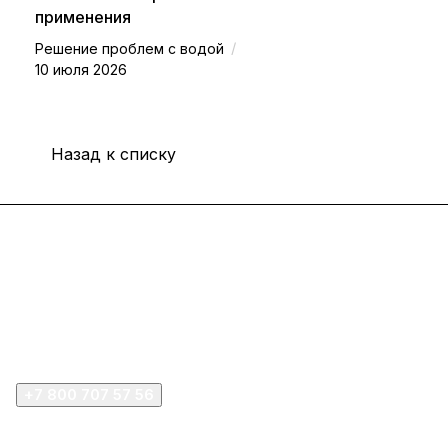
применения
/
Решение проблем с водой
10 июля 2026
Назад к списку
Интернет-магазин
Покупателю
Компания
+7 800 707 57 56
zakaz@omnifilter.ru