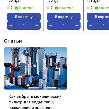
122 3/4"
122 1/2"
121 3/4"
0
0
0
В наличии
В наличии
В нали
В корзину
В корзину
В корзи
Статьи
Как выбрать механический
фильтр для воды: типы,
назначение и практика