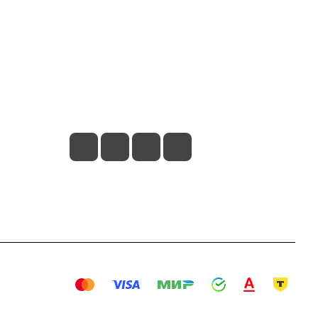
Контакты
+7 800 707 57 56
zakaz@omnifilter.ru
г. Москва, ул. Пресненская набережная,
10с2