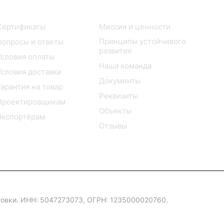
Покупателю
Компания
Сертификаты
Миссия и ценности
Принципы устойчивого
Вопросы и ответы
развития
Условия оплаты
Наша команда
Условия доставки
Документы
Гарантия на товар
Реквизиты
Проектировщикам
Объекты
Экспортёрам
Отзывы
овки. ИНН: 5047273073, ОГРН: 1235000020760.