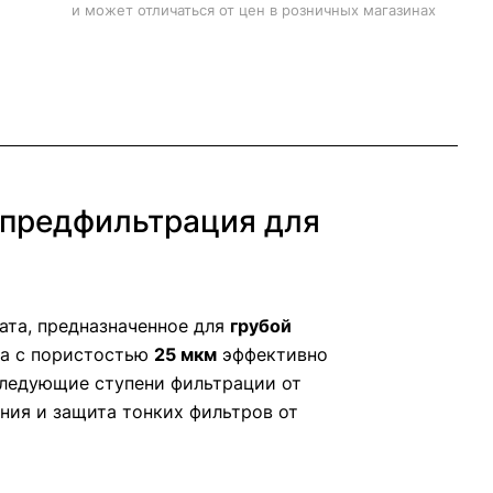
и может отличаться от цен в розничных магазинах
 предфильтрация для
та, предназначенное для
грубой
на с пористостью
25 мкм
эффективно
оследующие ступени фильтрации от
ния и защита тонких фильтров от