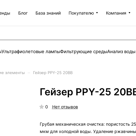
енды
Блог
База знаний
Покупателю
Компания
ы
Ультрафиолетовые лампы
Фильтрующие среды
Анализ воды
–
ие элементы
Гейзер PPY-25 20ВВ
Гейзер PPY-25 20В
0
Нет отзывов
Грубая механическая очистка: пористость 2
мкм для холодной воды. Удаление ржавчины