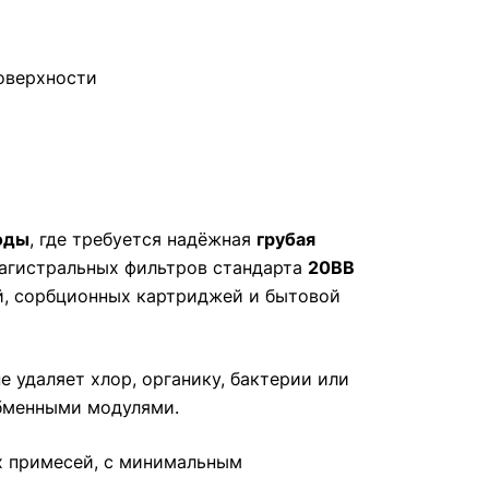
поверхности
оды
, где требуется надёжная
грубая
агистральных фильтров стандарта
20ВВ
ей, сорбционных картриджей и бытовой
 удаляет хлор, органику, бактерии или
обменными модулями.
х примесей, с минимальным