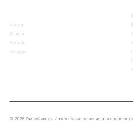
Интернет-магазин
Каталог
Акции
Услуги
Бренды
Обзоры
© 2026 ОмниФильтр. Инженерные решения для водоподгот