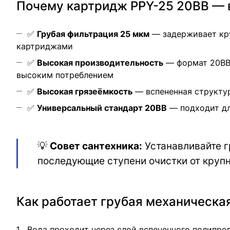
Почему картридж PPY-25 20ВВ — 
✅
Грубая фильтрация 25 мкм
— задерживает кру
картриджами
✅
Высокая производительность
— формат 20ВВ (
высоким потреблением
✅
Высокая грязеёмкость
— вспененная структур
✅
Универсальный стандарт 20ВВ
— подходит дл
💡
Совет сантехника:
Устанавливайте г
последующие ступени очистки от крупн
Как работает грубая механическа
Вода проходит через слой вспененного полипро