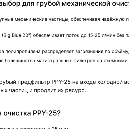
выбор для грубой механической очис
пные механические частицы, обеспечивая надёжную 
Big Blue 20") обеспечивает поток до 15-25 л/мин без 
а полипропилена распределяет загрязнения по объёму
я большинства магистральных фильтров со съёмными к
рубый предфильтр PPY-25 на входе холодной во
ых частиц и продлит их ресурс.
я очистка PPY-25?
пилена с пористостью 25 мкм