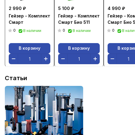
2 990 ₽
5 100 ₽
4 990 ₽
Гейзер - Комплект
Гейзер - Комплект
Гейзер - Ко
Смарт
Смарт Био 511
Смарт Био 
0
0
0
В наличии
В наличии
В нали
В корзину
В корзину
В корзи
Статьи