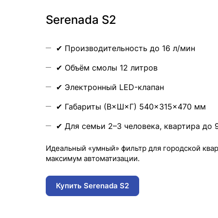
Serenada S2
✔ Производительность до 16 л/мин
✔ Объём смолы 12 литров
✔ Электронный LED-клапан
✔ Габариты (В×Ш×Г) 540×315×470 мм
✔ Для семьи 2–3 человека, квартира до 
Идеальный «умный» фильтр для городской ква
максимум автоматизации.
Купить Serenada S2