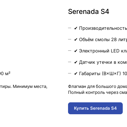
Serenada S4
✔ Производительность
✔ Объём смолы 28 лит
✔ Электронный LED кл
✔ Датчик утечки в ком
90 м²
✔ Габариты (В×Ш×Г) 1
ртиры. Минимум места,
Флагман для большого дома
Полный контроль через сма
Купить Serenada S4