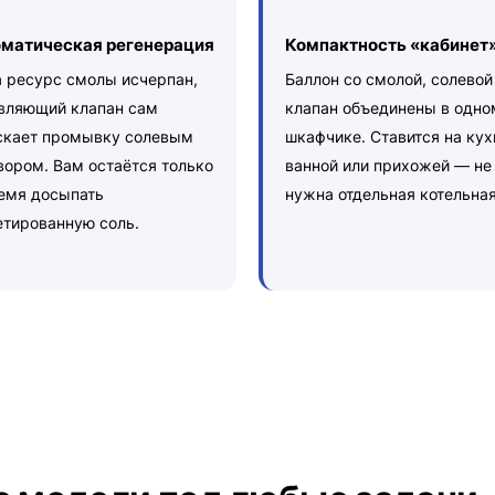
матическая регенерация
Компактность «кабинет
а ресурс смолы исчерпан,
Баллон со смолой, солевой
вляющий клапан сам
клапан объединены в одно
скает промывку солевым
шкафчике. Ставится на кух
вором. Вам остаётся только
ванной или прихожей — не
емя досыпать
нужна отдельная котельная
етированную соль.