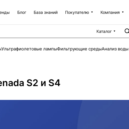
енды
Блог
База знаний
Покупателю
Компания
Каталог
ы
Ультрафиолетовые лампы
Фильтрующие среды
Анализ воды
nada S2 и S4