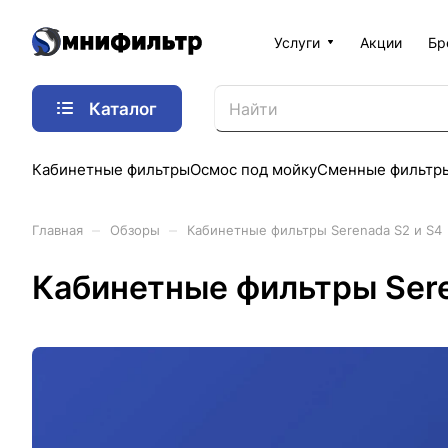
Услуги
Акции
Бр
Каталог
Кабинетные фильтры
Осмос под мойку
Сменные фильтр
–
–
Главная
Обзоры
Кабинетные фильтры Serenada S2 и S4
Кабинетные фильтры Sere