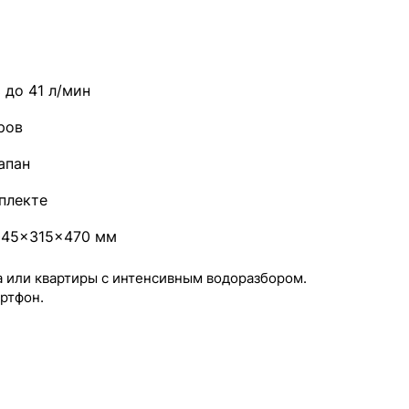
 до 41 л/мин
ров
апан
плекте
045×315×470 мм
 или квартиры с интенсивным водоразбором.
ртфон.