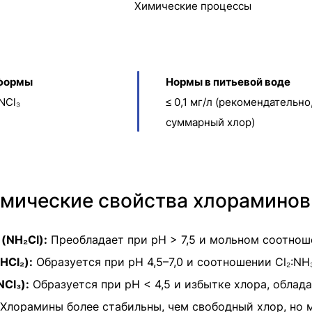
Химические процессы
формы
Нормы в питьевой воде
NCl₃
≤ 0,1 мг/л (рекомендательно
суммарный хлор)
мические свойства хлораминов
(NH₂Cl):
Преобладает при pH > 7,5 и мольном соотноше
HCl₂):
Образуется при pH 4,5–7,0 и соотношении Cl₂:NH₃ 
Cl₃):
Образуется при pH < 4,5 и избытке хлора, облад
Хлорамины более стабильны, чем свободный хлор, но 