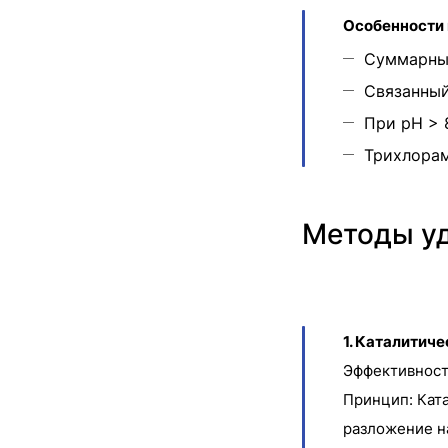
Особенности 
Суммарный
Связанный
При pH > 
Трихлорам
Методы уд
1. Каталитиче
Эффективност
Принцип: Кат
разложение н