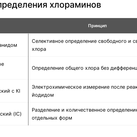
пределения хлораминов
Принцип
Селективное определение свободного и с
анидом
хлора
ое
Определение общего хлора без дифферен
Электрохимическое измерение после реа
кий с КI
йодидом
Разделение и количественное определени
кий (IC)
отдельных форм