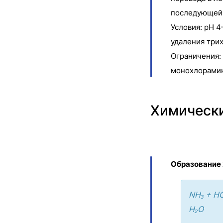
последующей
Условия: pH 4
удаления три
Ограничения:
монохлорами
Химически
Образование
NH₃ + H
H₂O