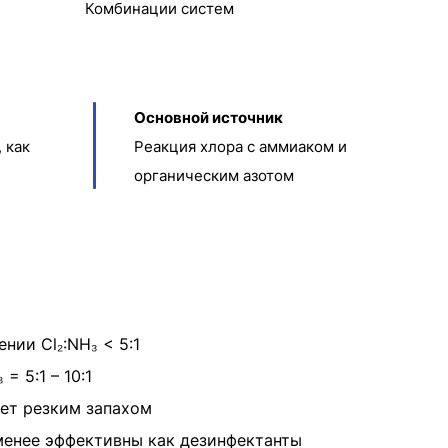
Комбинации систем
Основной источник
, как
Реакция хлора с аммиаком и
органическим азотом
нии Cl₂:NH₃ < 5:1
= 5:1 – 10:1
ает резким запахом
менее эффективны как дезинфектанты