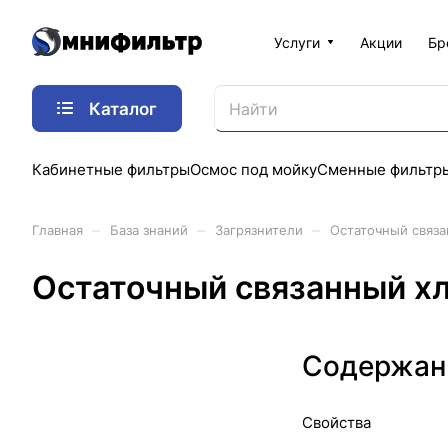
Услуги
Акции
Бр
Каталог
Кабинетные фильтры
Осмос под мойку
Сменные фильтр
–
–
–
Главная
База знаний
Загрязнители
Остаточный связ
Остаточный связанный х
Содержан
Свойства