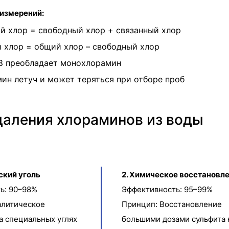
измерений:
 хлор = свободный хлор + связанный хлор
 хлор = общий хлор – свободный хлор
8 преобладает монохлорамин
ин летуч и может теряться при отборе проб
аления хлораминов из воды
ский уголь
2. Химическое восстановл
ь: 90–98%
Эффективность: 95–99%
алитическое
Принцип: Восстановление
а специальных углях
большими дозами сульфита 