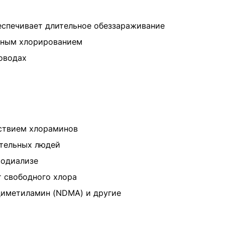
спечивает длительное обеззараживание
дным хлорированием
оводах
ствием хлораминов
ительных людей
модиализе
т свободного хлора
иметиламин (NDMA) и другие