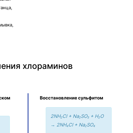
ганца,
мывка,
ления хлораминов
еском
Восстановление сульфитом
2NH₂Cl + Na₂SO₃ + H₂O
→ 2NH₄Cl + Na₂SO₄