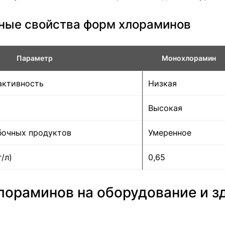
ные свойства форм хлораминов
Параметр
Монохлорамин
активность
Низкая
Высокая
бочных продуктов
Умеренное
/л)
0,65
лораминов на оборудование и з