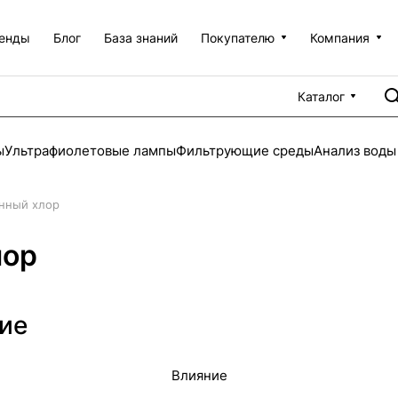
енды
Блог
База знаний
Покупателю
Компания
Каталог
ы
Ультрафиолетовые лампы
Фильтрующие среды
Анализ воды
анный хлор
лор
ие
Влияние