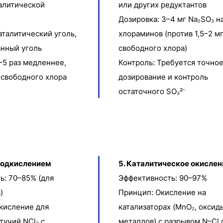
талитической
или других редуктантов
Дозировка: 3–4 мг Na₂SO₃ на
аталитический уголь,
хлораминов (против 1,5–2 м
нный уголь
свободного хлора)
–5 раз медленнее,
Контроль: Требуется точно
 свободного хлора
дозирование и контроль
остаточного SO₃²⁻
 подкислением
5. Каталитическое окислен
ь: 70–85% (для
Эффективность: 90–97%
)
Принцип: Окисление на
кисление для
катализаторах (MnO₂, оксид
тучий NCl₃ с
металлов) с разрывом N–Cl 