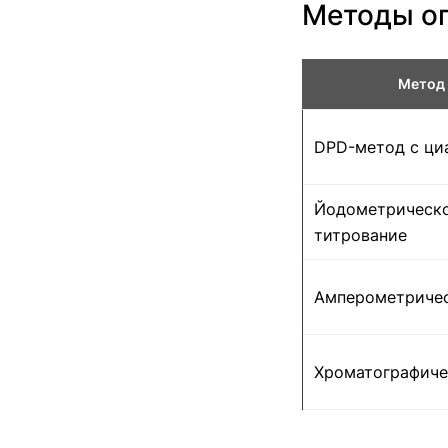
Методы о
Метод
DPD-метод с ци
Йодометрическ
титрование
Амперометричес
Хроматографичес