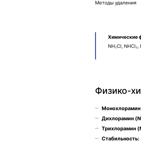
Методы удаления
Химические 
NH₂Cl, NHCl₂, 
Физико-хи
Монохлорамин 
Дихлорамин (N
Трихлорамин (N
Стабильность: