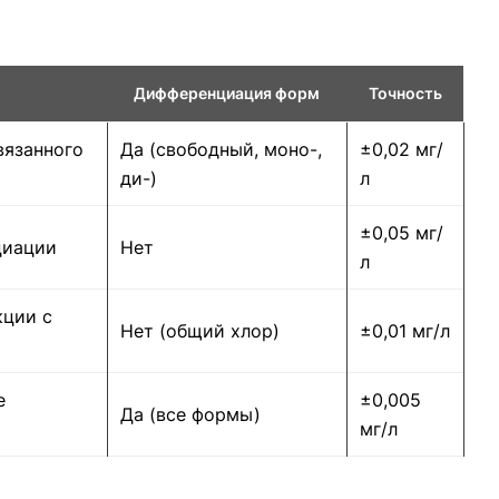
Дифференциация форм
Точность
вязанного
Да (свободный, моно-,
±0,02 мг/
ди-)
л
±0,05 мг/
циации
Нет
л
кции с
Нет (общий хлор)
±0,01 мг/л
е
±0,005
Да (все формы)
мг/л