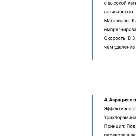
с высокой ка
активностью
Материалы: К
импрегнирова
Скорость: В 3
чем удаление
4. Аэрация с
Эффективност
трихлорамина
Принцип: Под
перевода в ле