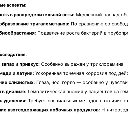
ые аспекты:
сть в распределительной сети:
Медленный распад обе
образование тригалометанов:
По сравнению со свобо
биообрастания:
Подавление роста бактерий в трубопр
оследствия:
 запах и привкус:
Особенно выражен у трихлорамина
меди и латуни:
Ускоренная точечная коррозия под дей
ние слизистых:
Глаза, нос, горло — особенно у чувств
в диализе:
Гемолитическая анемия у пациентов на ге
 удаления:
Требует специальных методов в отличие о
ние азотсодержащих побочных продуктов:
Н-нитрозод