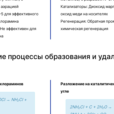
 аэрацией
Катализаторы: Диоксид мар
–5 для эффективного
оксид меди на носителях
хлорамина
Регенерация: Обратная про
 Не эффективен для
химическая регенерация
на
е процессы образования и уда
 хлораминов
Разложение на каталитич
угле
OCl → NH₂Cl +
2NH₂Cl + C + 2H₂O →