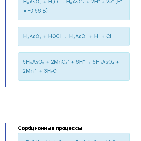
H₃AsO₃ + H₂O → H₃AsO₄ + 2H⁺ + 2e⁻ (E⁰
= -0,56 В)
H₃AsO₃ + HOCl → H₃AsO₄ + H⁺ + Cl⁻
5H₃AsO₃ + 2MnO₄⁻ + 6H⁺ → 5H₃AsO₄ +
2Mn²⁺ + 3H₂O
Сорбционные процессы