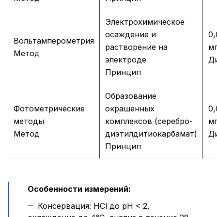
Электрохимическое
осаждение и
0,
Вольтамперометрия
растворение на
мг
Метод
электроде
Д
Принцип
Образование
Фотометрические
окрашенных
0,
методы
комплексов (серебро-
мг
Метод
диэтилдитиокарбамат)
Д
Принцип
Особенности измерений:
Консервация: HCl до pH < 2,