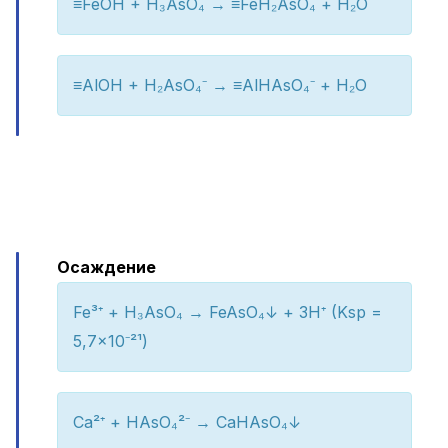
≡FeOH + H₃AsO₄ → ≡FeH₂AsO₄ + H₂O
≡AlOH + H₂AsO₄⁻ → ≡AlHAsO₄⁻ + H₂O
Осаждение
Fe³⁺ + H₃AsO₄ → FeAsO₄↓ + 3H⁺ (Ksp =
5,7×10⁻²¹)
Ca²⁺ + HAsO₄²⁻ → CaHAsO₄↓