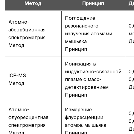
Метод
Принцип
Д
Поглощение
Атомно-
резонансного
0,
абсорбционная
излучения атомами
мг
спектрометрия
мышьяка
Д
Метод
Принцип
Ионизация в
индуктивно-связанной
0,
ICP-MS
плазме с масс-
0,
Метод
детектированием
Д
Принцип
Атомно-
Измерение
0,
флуоресцентная
флуоресценции
0,
спектрометрия
атомов мышьяка
Д
Метод
Принцип