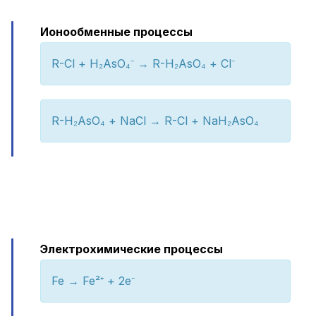
Ионообменные процессы
R-Cl + H₂AsO₄⁻ → R-H₂AsO₄ + Cl⁻
R-H₂AsO₄ + NaCl → R-Cl + NaH₂AsO₄
Электрохимические процессы
Fe → Fe²⁺ + 2e⁻