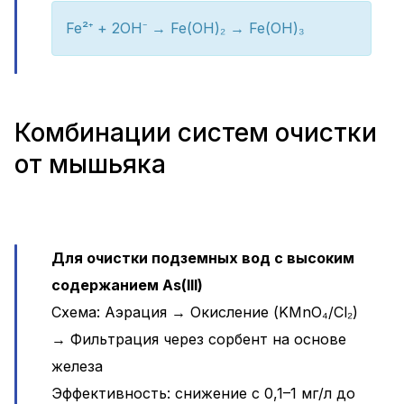
Fe²⁺ + 2OH⁻ → Fe(OH)₂ → Fe(OH)₃
Комбинации систем очистки
от мышьяка
Для очистки подземных вод с высоким
содержанием As(III)
Схема: Аэрация → Окисление (KMnO₄/Cl₂)
→ Фильтрация через сорбент на основе
железа
Эффективность: снижение с 0,1–1 мг/л до