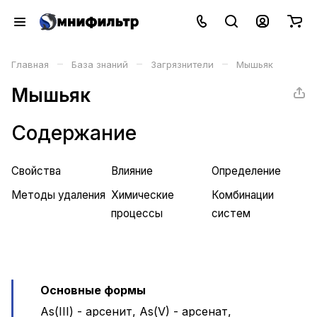
–
–
–
Главная
База знаний
Загрязнители
Мышьяк
Мышьяк
Содержание
Свойства
Влияние
Определение
Методы удаления
Химические
Комбинации
процессы
систем
Основные формы
As(III) - арсенит, As(V) - арсенат,