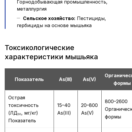
Горнодобывающая промышленность,
металлургия
Сельское хозяйство:
Пестициды,
гербициды на основе мышьяка
Токсикологические
характеристики мышьяка
Органичес
Показатель
As(III)
As(V)
формы
Острая
800–2600
токсичность
15–40
20–800
Органичес
(ЛД₅₀, мг/кг)
As(III)
As(V)
формы
Показатель