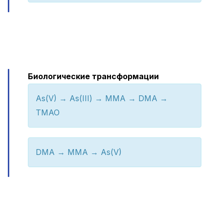
Биологические трансформации
As(V) → As(III) → MMA → DMA →
TMAO
DMA → MMA → As(V)