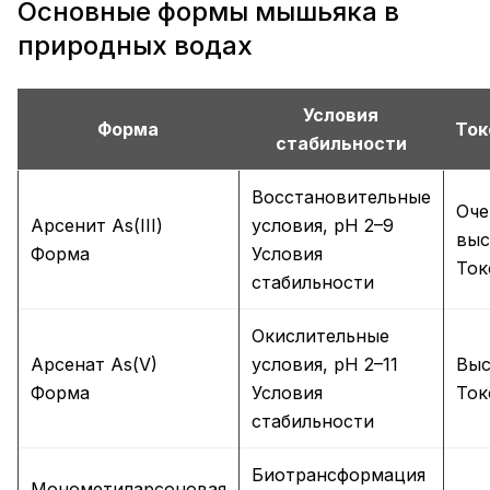
Основные формы мышьяка в
природных водах
Условия
Форма
Ток
стабильности
Восстановительные
Оче
Арсенит As(III)
условия, pH 2–9
выс
Форма
Условия
Ток
стабильности
Окислительные
Арсенат As(V)
условия, pH 2–11
Выс
Форма
Условия
Ток
стабильности
Биотрансформация
Монометиларсоновая