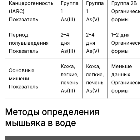
Канцерогенность
Группа
Группа
Группа 2B
(IARC)
1
1
Органичес
Показатель
As(III)
As(V)
формы
Период
2–4
2–4
1–2 дня
полувыведения
дня
дня
Органичес
Показатель
As(III)
As(V)
формы
Кожа,
Кожа,
Меньше
Основные
легкие,
легкие,
данных
мишени
печень
печень
Органичес
Показатель
As(III)
As(V)
формы
Методы определения
мышьяка в воде