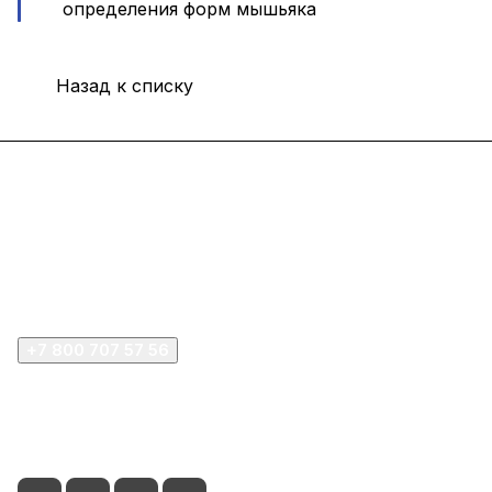
определения форм мышьяка
Назад к списку
Интернет-магазин
Покупателю
Компания
+7 800 707 57 56
zakaz@omnifilter.ru
г. Москва, ул. Пресненская набережная, 10с2