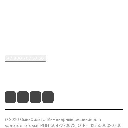
Интернет-магазин
Покупателю
Компания
+7 800 707 57 56
zakaz@omnifilter.ru
г. Москва, ул. Пресненская набережная, 10с2
© 2026 ОмниФильтр. Инженерные решения для
водоподготовки. ИНН: 5047273073, ОГРН: 1235000020760.