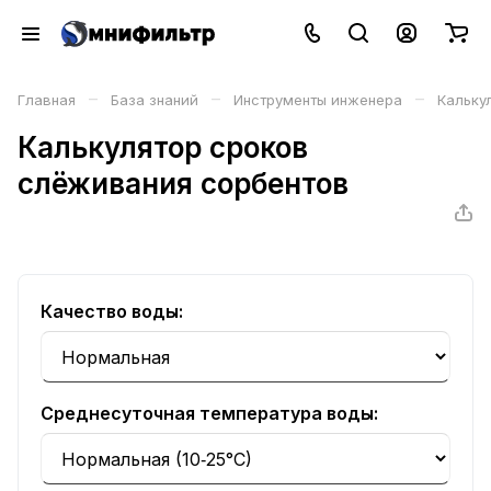
–
–
–
Главная
База знаний
Инструменты инженера
Кальку
Калькулятор сроков
слёживания сорбентов
Качество воды:
Среднесуточная температура воды: