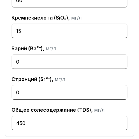
Кремнекислота (SiO₂),
мг/л
Барий (Ba²⁺),
мг/л
Стронций (Sr²⁺),
мг/л
Общее солесодержание (TDS),
мг/л