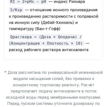
— индекс Ризнара
RI = 2×pHs − pH
— отношение ионного произведения
S/Ksp
к произведению растворимости с поправкой
на ионную силу (Дебай-Хюккель) и
температуру (Ван-т-Гофф)
Qраствора = (Доза × Qподачи) /
—
(Концентрация × Плотность × 10)
расход рабочего раствора антискаланта
* Доза рассчитана по универсальной инженерной
модели насыщения солей, без привязки к
конкретному торговому реагенту. Расчёт
предполагает подачу антискаланта в поток
исходной воды перед мембранными корпусами.
Перед пуском системы уточните дозировку по