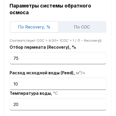
Параметры системы обратного
осмоса
По Recovery, %
По COC
Соответствует COC = 4.00× (COC = 1 / (1 − Recovery))
Отбор пермеата (Recovery), %
Расход исходной воды (Feed),
м³/ч
Температура воды,
°C