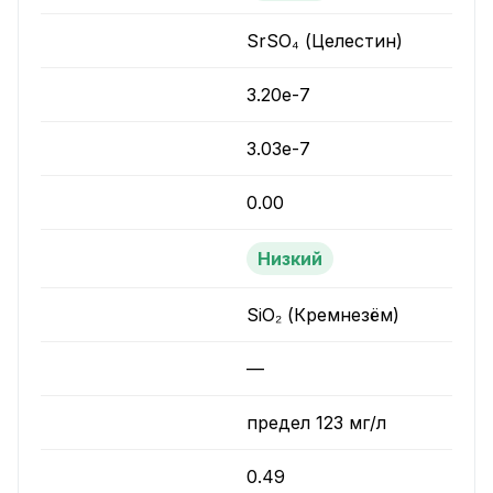
SrSO₄ (Целестин)
3.20e-7
3.03e-7
0.00
Низкий
SiO₂ (Кремнезём)
—
предел 123 мг/л
0.49