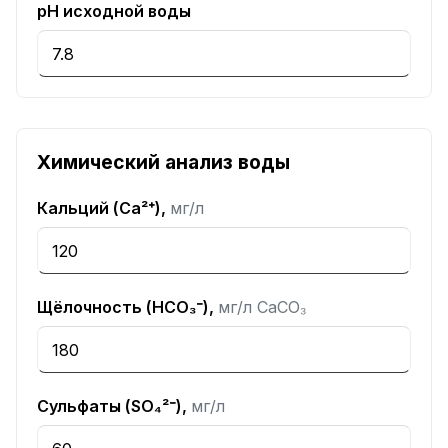
pH исходной воды
Химический анализ воды
Кальций (Ca²⁺),
мг/л
Щёлочность (HCO₃⁻),
мг/л CaCO₃
Сульфаты (SO₄²⁻),
мг/л